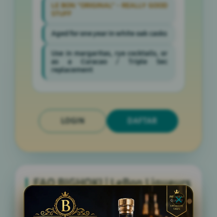
LE BON "ORIGINAL" - REALLY GOOD
STUFF
Aged for one year in white oak casks
Use in margaritas, rye cocktails, or
as a Curacao / Triple Sec
replacement
LOGIN
DAFTAR
FAQ BIGHOKI | LeBon Liqueurs
Apa itu BIGHOKI | LeBon Liqueurs?