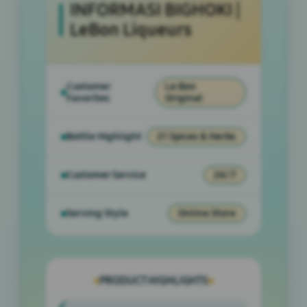
INFORMASI BIGHOKI |
LeBon Liqueurs
Customer
Le Bon
Favorites
Original
Bottle Highlight
21 Spices & Herbs
Customer Service
24/7
Serving Style
Online Store
PRODUCT HIGHLIGHTS