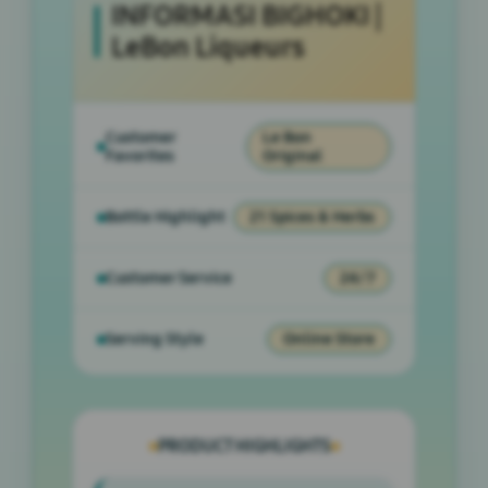
INFORMASI BIGHOKI |
LeBon Liqueurs
Customer
Le Bon
Favorites
Original
Bottle Highlight
21 Spices & Herbs
Customer Service
24/7
Serving Style
Online Store
PRODUCT HIGHLIGHTS