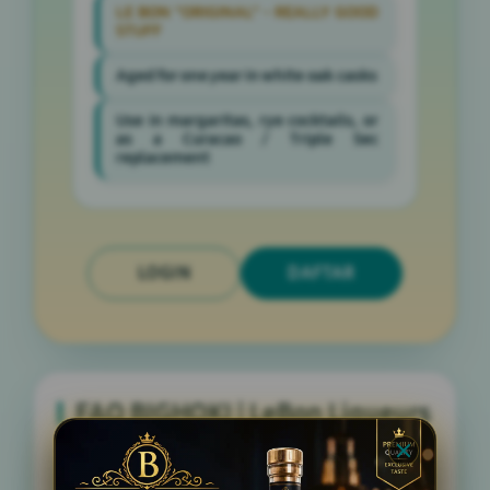
LE BON "ORIGINAL" - REALLY GOOD
STUFF
Aged for one year in white oak casks
Use in margaritas, rye cocktails, or
as a Curacao / Triple Sec
replacement
LOGIN
DAFTAR
FAQ BIGHOKI | LeBon Liqueurs
Apa itu BIGHOKI | LeBon Liqueurs?