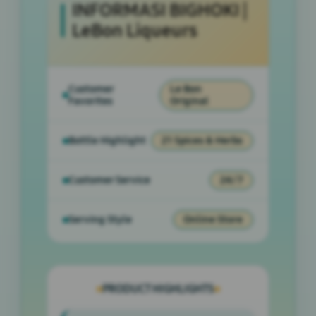
INFORMASI BIGHOKI |
LeBon Liqueurs
Customer
Le Bon
Favorites
Original
Bottle Highlight
21 Spices & Herbs
Customer Service
24/7
Serving Style
Online Store
PRODUCT HIGHLIGHTS