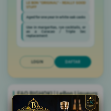
LE BON "ORIGINAL" - REALLY GOOD
STUFF
Aged for one year in white oak casks
Use in margaritas, rye cocktails, or
as a Curacao / Triple Sec
replacement
LOGIN
DAFTAR
FAQ BIGHOKI | LeBon Liqueurs
Apa itu BIGHOKI | LeBon Liqueurs?